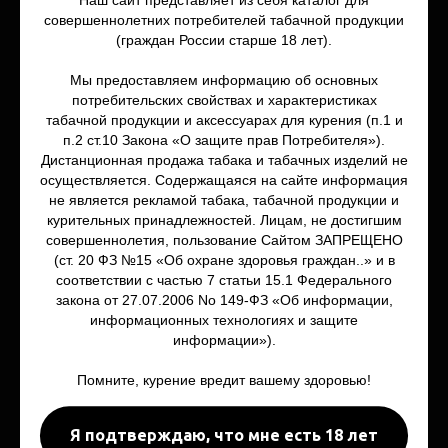
Уголь для кальяна
совершеннолетних потребителей табачной продукции
Политика конфиденциальности
(граждан России старше 18 лет).
Аксессуары и
комплектующие
Мы предоставляем информацию об основных
потребительских свойствах и характеристиках
табачной продукции и аксессуарах для курения (п.1 и
Для Вейпа
Самокрутки/
п.2 ст.10 Закона «О защите прав Потребителя»).
Раста
Дистанционная продажа табака и табачных изделий не
Mod и Pod - системы
осуществляется. Содержащаяся на сайте информация
Табак для самокруток
Атомайзеры
не является рекламой табака, табачной продукции и
Табак для трубок
курительных принадлежностей. Лицам, не достигшим
Жидкость
Снафф
совершеннолетия, пользование Сайтом ЗАПРЕЩЕНО
Сигариллы
(ст. 20 ФЗ №15 «Об охране здоровья граждан..» и в
Аксессуары и
соответствии с частью 7 статьи 15.1 Федерального
Аксессуары
комплектующие
закона от 27.07.2006 No 149-ФЗ «Об информации,
Бонги
информационных технологиях и защите
Трубки
информации»).
Гриндеры
Аксессуары для расты
Помните, курение вредит вашему здоровью!
Я подтверждаю, что мне есть 18 лет