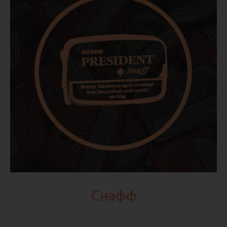
Снафф