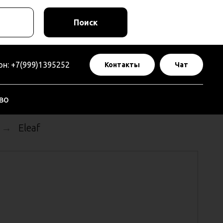
Поиск
н: +7(999)1395252
Контакты
Чат
во
Eleaf
→