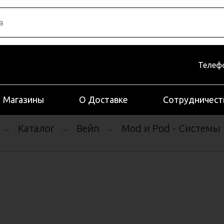
Телефо
Магазины
О Доставке
Сотрудничест
Каталог
Вейп
Mod и Pod - Системы
→
→
→