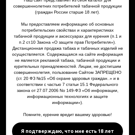
Уголь для кальяна
совершеннолетних потребителей табачной продукции
Политика конфиденциальности
(граждан России старше 18 лет).
Аксессуары и
комплектующие
Мы предоставляем информацию об основных
потребительских свойствах и характеристиках
табачной продукции и аксессуарах для курения (п.1 и
Для Вейпа
Самокрутки/
п.2 ст.10 Закона «О защите прав Потребителя»).
Раста
Дистанционная продажа табака и табачных изделий не
Mod и Pod - системы
осуществляется. Содержащаяся на сайте информация
Табак для самокруток
Атомайзеры
не является рекламой табака, табачной продукции и
Табак для трубок
курительных принадлежностей. Лицам, не достигшим
Жидкость
Снафф
совершеннолетия, пользование Сайтом ЗАПРЕЩЕНО
Сигариллы
(ст. 20 ФЗ №15 «Об охране здоровья граждан..» и в
Аксессуары и
соответствии с частью 7 статьи 15.1 Федерального
Аксессуары
комплектующие
закона от 27.07.2006 No 149-ФЗ «Об информации,
Бонги
информационных технологиях и защите
Трубки
информации»).
Гриндеры
Аксессуары для расты
Помните, курение вредит вашему здоровью!
Я подтверждаю, что мне есть 18 лет