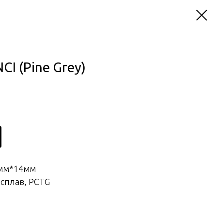
CI (Pine Grey)
4мм*14мм
сплав, PCTG
ч