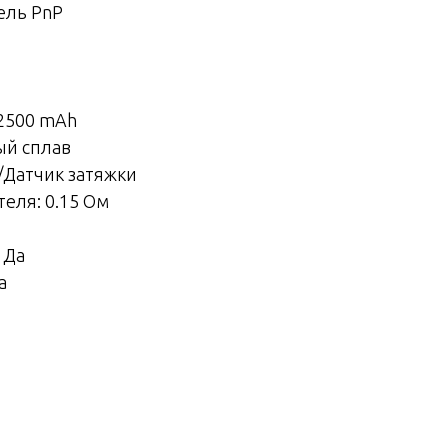
ель PnP
 2500 mAh
й сплав
/Датчик затяжки
еля: 0.15 Ом
 Да
а