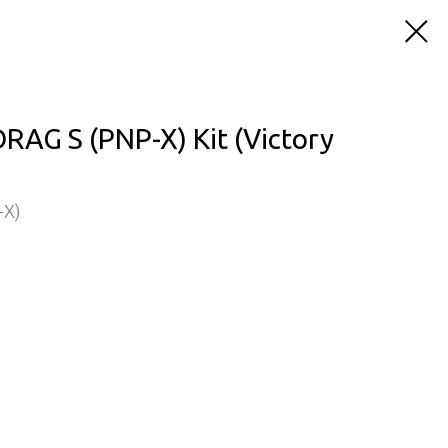
AG S (PNP-X) Kit (Victory
-X)