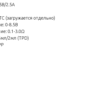
5В/2.5А
TC (загружается отдельно)
: 0-8.5В
е: 0.1-3.0Ω
5мл/2мл (TPD)
PP