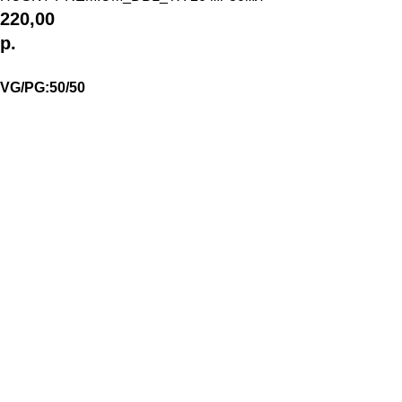
220,00
р.
VG/PG:50/50