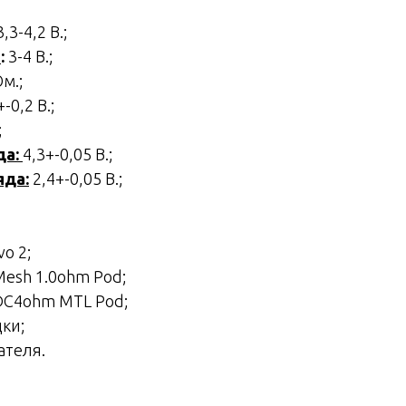
,3-4,2 В.;
е
:
3-4 В.;
Ом.;
+-0,2 В.;
;
да:
4,3+-0,05 В.;
яда:
2,4+-0,05 В.;
o 2;
esh 1.0ohm Pod;
DC4ohm MTL Pod;
ки;
ателя.