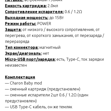
Емкость картриджа:
2.0мл
Сопротивление испарителя:
0.6 / 1.2Ω
Выходная мощность:
до 15Вт
Режим работы:
POWER
Защита:
от низкого / высокого сопротивления, от
перегрева, от короткого замыкания, от перезаряда /
переразряда
Тип коннектора:
магнитный
Экран/диагональ:
нет
Micro-USB порт/зарядка:
есть, Type-C, ток зарядки
неизвестен
Комплектация
— Charon Baby mod
— сменный картридж (предустановлен)
— сменные испарители 2шт 0.6 / 1.2Ω (один
предустановлен)
— USB Type-C кабель, он же темляк