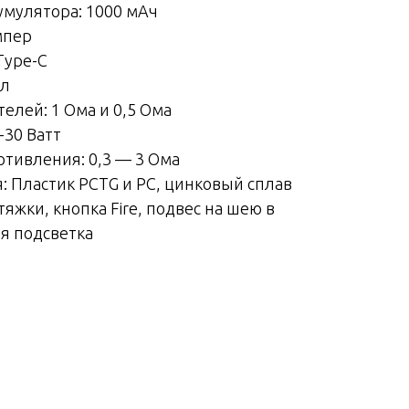
умулятора: 1000 мАч
мпер
Type-C
мл
елей: 1 Ома и 0,5 Ома
-30 Ватт
тивления: 0,3 — 3 Ома
: Пластик PCTG и PC, цинковый сплав
яжки, кнопка Fire, подвес на шею в
я подсветка