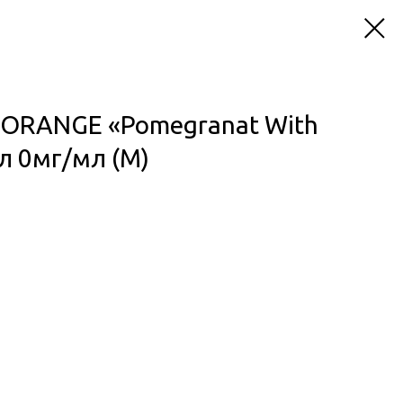
 ORANGE «Pomegranat With
л 0мг/мл (M)