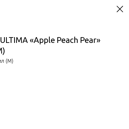
ULTIMA «Apple Peach Pear»
М)
мл (М)