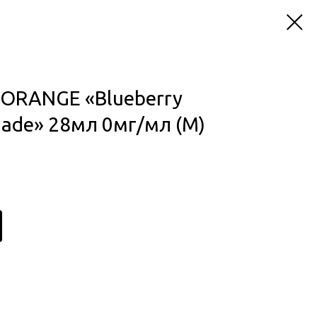
 ORANGE «Blueberry
nade» 28мл 0мг/мл (M)