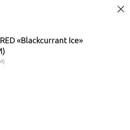
RED «Blackcurrant Ice»
М)
М)