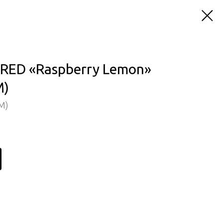
RED «Raspberry Lemon»
М)
М)