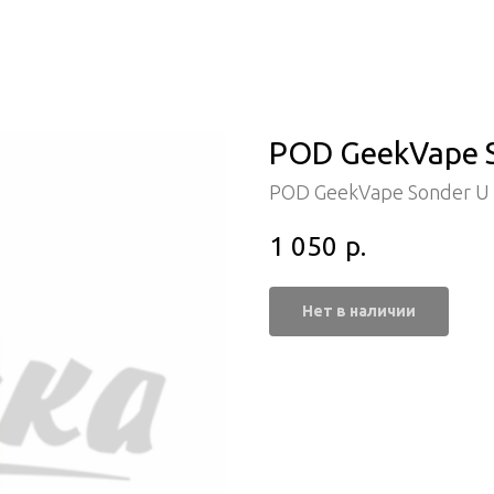
POD GeekVape S
POD GeekVape Sonder U
1 050
р.
Нет в наличии