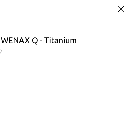
WENAX Q - Titanium
Q