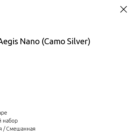
egis Nano (Camo Silver)
ape
й набор
я / Смешанная