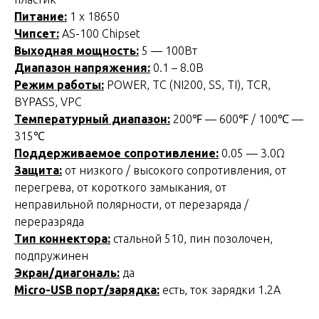
Питание:
1 х 18650
Чипсет:
AS-100 Chipset
Выходная мощность:
5 — 100Вт
Диапазон напряжения:
0.1 – 8.0В
Режим работы:
POWER, TC (NI200, SS, TI), TCR,
BYPASS, VPC
Температурный диапазон:
200℉ — 600℉ / 100℃ —
315℃
Поддерживаемое сопротивление:
0.05 — 3.0Ω
Защита:
от низкого / высокого сопротивления, от
перегрева, от короткого замыкания, от
неправильной полярности, от перезаряда /
переразряда
Тип коннектора:
стальной 510, пин позолочен,
подпружинен
Экран/диагональ:
да
Micro-USB порт/зарядка:
есть, ток зарядки 1.2А