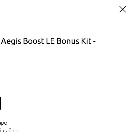
gis Boost LE Bonus Kit -
ape
й набор