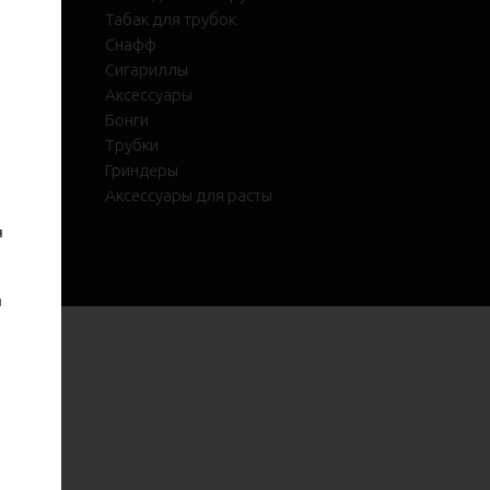
Табак для трубок
Снафф
Сигариллы
Аксессуары
е
Бонги
Трубки
.
Гриндеры
Аксессуары для расты
я
я