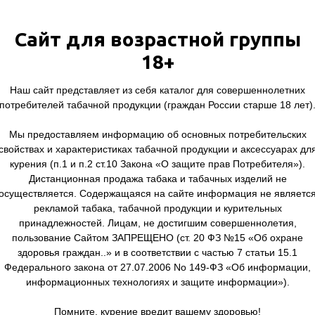
 смеси
Атомайзеры
Сайт для возрастной группы
ля кальяна
Жидкость
18+
ары и комплектующие
Аксессуары и комплектующи
Наш сайт представляет из себя каталог для совершеннолетних
потребителей табачной продукции (граждан России старше 18 лет)
Мы предоставляем информацию об основных потребительских
свойствах и характеристиках табачной продукции и аксессуарах дл
курения (п.1 и п.2 ст.10 Закона «О защите прав Потребителя»).
Дистанционная продажа табака и табачных изделий не
осуществляется. Содержащаяся на сайте информация не являетс
рекламой табака, табачной продукции и курительных
принадлежностей. Лицам, не достигшим совершеннолетия,
пользование Сайтом ЗАПРЕЩЕНО (ст. 20 ФЗ №15 «Об охране
здоровья граждан..» и в соответствии с частью 7 статьи 15.1
Федерального закона от 27.07.2006 No 149-ФЗ «Об информации,
информационных технологиях и защите информации»).
Помните, курение вредит вашему здоровью!