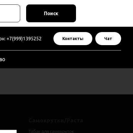
Поиск
н: +7(999)1395252
Контакты
Чат
во
Самокрутки/Раста
Табак для самокруток