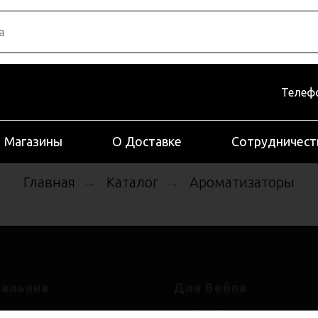
Телефо
Магазины
О Доставке
Сотрудничест
Главная
Каталог
Ароматизаторы
→
→
Кальяна
Для Вейпа
ы
Mod и Pod - системы