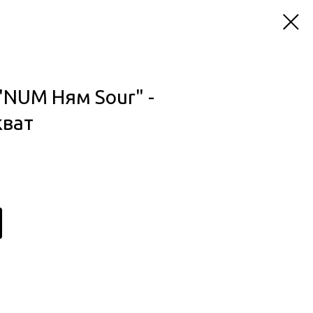
"NUM Ням Sour" -
кват