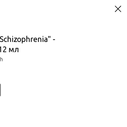
chizophrenia" -
 12 мл
th