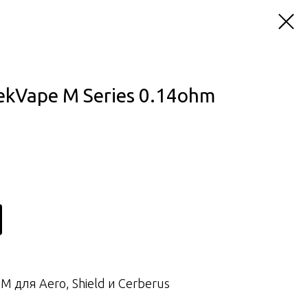
kVape M Series 0.14ohm
M для Aero, Shield и Cerberus