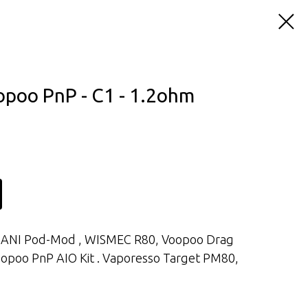
poo PnP - C1 - 1.2ohm
 NANI Pod-Mod , WISMEC R80, Voopoo Drag
 Voopoo PnP AIO Kit . Vaporesso Target PM80,