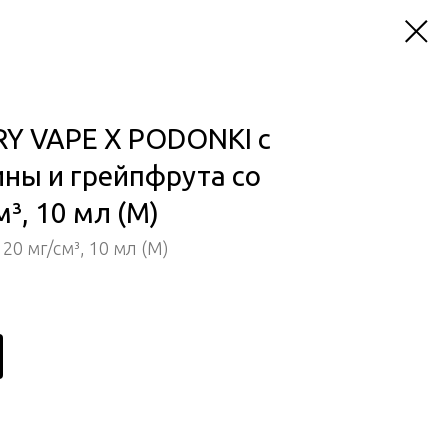
Y VAPE X PODONKI с
ны и грейпфрута со
³, 10 мл (M)
0 мг/см³, 10 мл (М)